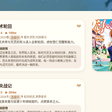
❤️
术轮回
.4 🔥 189w
漫
2025春
🎙️ 榎木淳弥,内田雄马
连载中
 咒术师与咒灵的死斗进入全新轮回，虎杖悠仁觉醒新能力。
细剧情
涩谷事变之后，世界陷入混沌，新的咒灵王从地狱归来，虎杖与
黑惠等人面临前所未有的绝望。他们必须穿越时间线寻找破解之
，而五条悟的封印也成为逆转关键。每一场战斗都赌上性命，友
与诅咒交织，最终决战一触即发。
❤️
炎战记
.5 🔥 204w
漫
2026冬
🎙️ 松冈祯丞,茅野爱衣
连载中
 龙族末裔与奴隶少年缔结契约，点燃革命之火。
细剧情