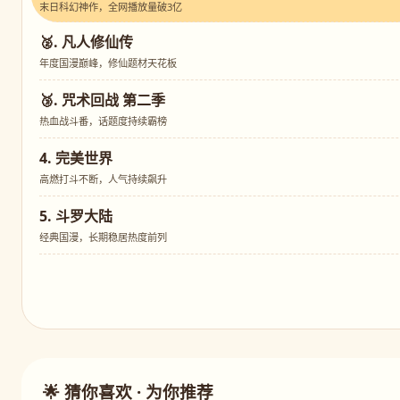
末日科幻神作，全网播放量破3亿
🥈. 凡人修仙传
年度国漫巅峰，修仙题材天花板
🥉. 咒术回战 第二季
热血战斗番，话题度持续霸榜
4. 完美世界
高燃打斗不断，人气持续飙升
5. 斗罗大陆
经典国漫，长期稳居热度前列
🌟 猜你喜欢 · 为你推荐