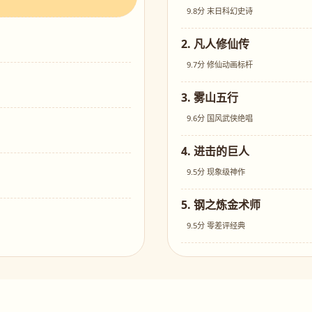
9.8分 末日科幻史诗
2. 凡人修仙传
9.7分 修仙动画标杆
3. 雾山五行
9.6分 国风武侠绝唱
4. 进击的巨人
9.5分 现象级神作
5. 钢之炼金术师
9.5分 零差评经典