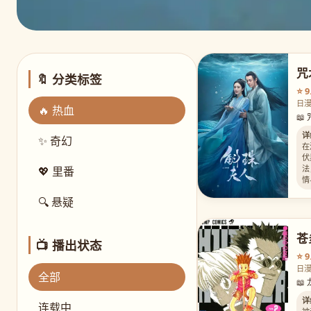
咒
🔖 分类标签
⭐ 9
日
🔥 热血

详
✨ 奇幻
在
伏
法
💖 里番
情
🔍 悬疑
苍
📺 播出状态
⭐ 9
日
全部

详
连载中