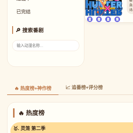
被
身
诗
已完结
🔎 搜索番剧
📈 追番榜+评分榜
🔥 热度榜+神作榜
🔥 热度榜
🥇. 灵笼 第二季