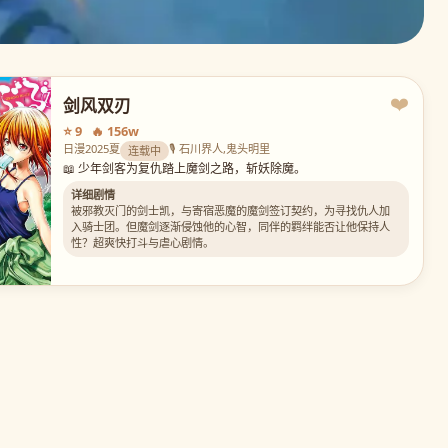
❤️
剑风双刃
⭐ 9 🔥 156w
日漫
2025夏
🎙️ 石川界人,鬼头明里
连载中
📖 少年剑客为复仇踏上魔剑之路，斩妖除魔。
详细剧情
被邪教灭门的剑士凯，与寄宿恶魔的魔剑签订契约，为寻找仇人加
入骑士团。但魔剑逐渐侵蚀他的心智，同伴的羁绊能否让他保持人
性？超爽快打斗与虐心剧情。