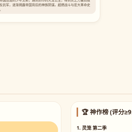
帝国压迫的少年艾斯，遇到封印的火龙公主，得到炎之力量后投
反抗军，逐渐揭露帝国背后的神族阴谋。超燃战斗与宏大革命史
。
🏆 神作榜 (评分≥9.
1. 灵笼 第二季